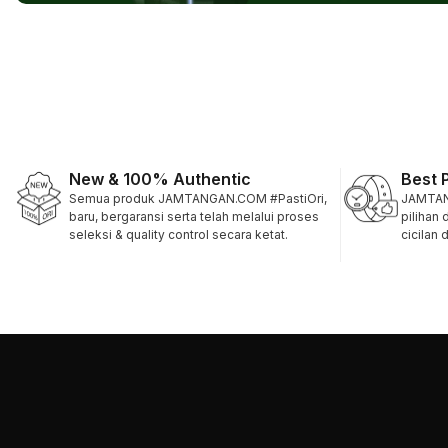
New & 100% Authentic
Best 
Semua produk JAMTANGAN.COM #PastiOri,
JAMTAN
baru, bergaransi serta telah melalui proses
pilihan
seleksi & quality control secara ketat.
cicilan