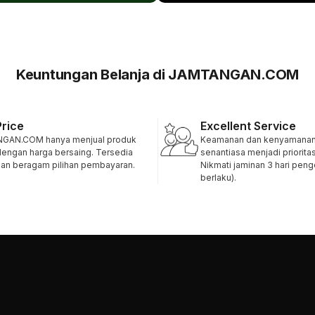
Keuntungan Belanja di JAMTANGAN.COM
Price
Excellent Service
GAN.COM hanya menjual produk
Keamanan dan kenyamanan 
 dengan harga bersaing. Tersedia
senantiasa menjadi priorita
 dan beragam pilihan pembayaran.
Nikmati jaminan 3 hari pen
berlaku).