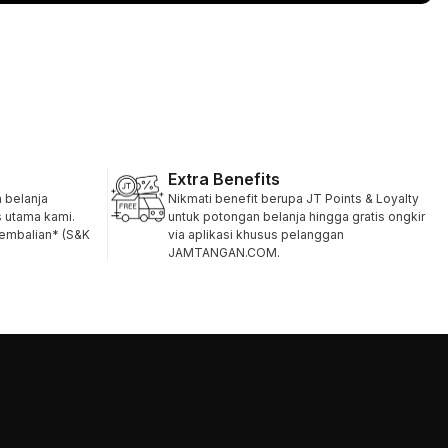
Extra Benefits
belanja
Nikmati benefit berupa JT Points & Loyalty
s utama kami.
untuk potongan belanja hingga gratis ongkir
gembalian* (S&K
via aplikasi khusus pelanggan
JAMTANGAN.COM.