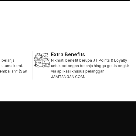
Extra Benefits
belanja
Nikmati benefit berupa JT Points & Loyalty
s utama kami.
untuk potongan belanja hingga gratis ongkir
gembalian* (S&K
via aplikasi khusus pelanggan
JAMTANGAN.COM.