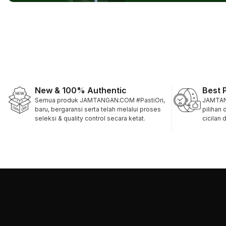
New & 100% Authentic
Best 
Semua produk JAMTANGAN.COM #PastiOri,
JAMTAN
baru, bergaransi serta telah melalui proses
pilihan
seleksi & quality control secara ketat.
cicilan