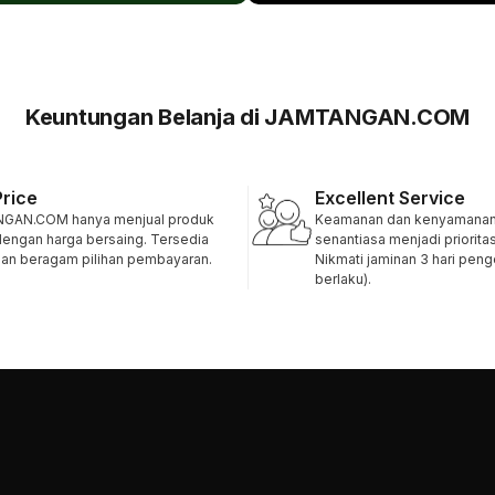
Keuntungan Belanja di JAMTANGAN.COM
Price
Excellent Service
GAN.COM hanya menjual produk
Keamanan dan kenyamanan 
 dengan harga bersaing. Tersedia
senantiasa menjadi priorita
 dan beragam pilihan pembayaran.
Nikmati jaminan 3 hari pen
berlaku).