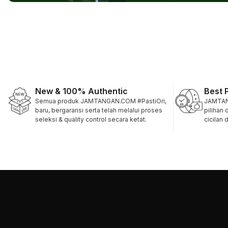
New & 100% Authentic
Best 
Semua produk JAMTANGAN.COM #PastiOri,
JAMTAN
baru, bergaransi serta telah melalui proses
pilihan
seleksi & quality control secara ketat.
cicilan