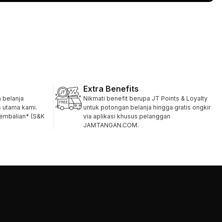
Extra Benefits
belanja
Nikmati benefit berupa JT Points & Loyalty
s utama kami.
untuk potongan belanja hingga gratis ongkir
gembalian* (S&K
via aplikasi khusus pelanggan
JAMTANGAN.COM.