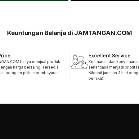
Keuntungan Belanja di JAMTANGAN.COM
Price
Excellent Service
GAN.COM hanya menjual produk
Keamanan dan kenyamanan 
 dengan harga bersaing. Tersedia
senantiasa menjadi priorita
 dan beragam pilihan pembayaran.
Nikmati jaminan 3 hari pen
berlaku).