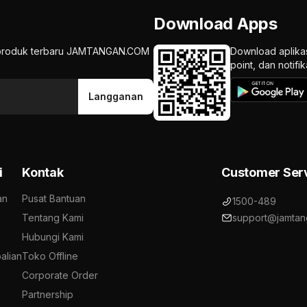
Download Apps
an produk terbaru JAMTANGAN.COM
Download aplika
point, dan notif
Langganan
i
Kontak
Customer Ser
an
Pusat Bantuan
1500-489
Tentang Kami
support@jamtan
Hubungi Kami
alian
Toko Offline
Corporate Order
Partnership