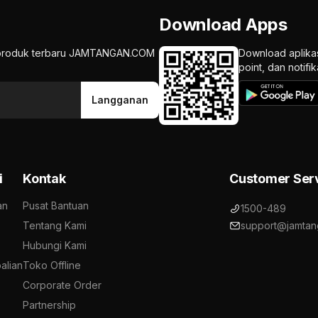
Download Apps
an produk terbaru JAMTANGAN.COM
Download aplika
point, dan notif
Langganan
i
Kontak
Customer Ser
an
Pusat Bantuan
1500-489
Tentang Kami
support@jamtan
Hubungi Kami
alian
Toko Offline
Corporate Order
Partnership