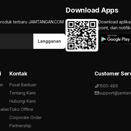
Download Apps
an produk terbaru JAMTANGAN.COM
Download aplika
point, dan notif
Langganan
i
Kontak
Customer Ser
an
Pusat Bantuan
1500-489
Tentang Kami
support@jamtan
Hubungi Kami
alian
Toko Offline
Corporate Order
Partnership