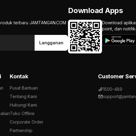
Download Apps
an produk terbaru JAMTANGAN.COM
Download aplika
point, dan notif
Langganan
i
Kontak
Customer Ser
an
Pusat Bantuan
1500-489
Tentang Kami
support@jamtan
Hubungi Kami
alian
Toko Offline
Corporate Order
Partnership