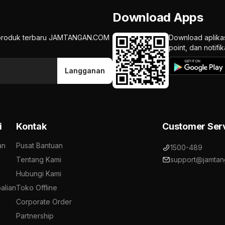
Download Apps
an produk terbaru JAMTANGAN.COM
Download aplika
point, dan notif
Langganan
i
Kontak
Customer Ser
an
Pusat Bantuan
1500-489
Tentang Kami
support@jamtan
Hubungi Kami
alian
Toko Offline
Corporate Order
Partnership