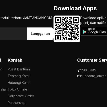
Download Apps
an produk terbaru JAMTANGAN.COM
Download aplika
point, dan notif
Langganan
i
Kontak
Customer Ser
an
Pusat Bantuan
1500-489
Tentang Kami
support@jamtan
Hubungi Kami
alian
Toko Offline
Corporate Order
Partnership