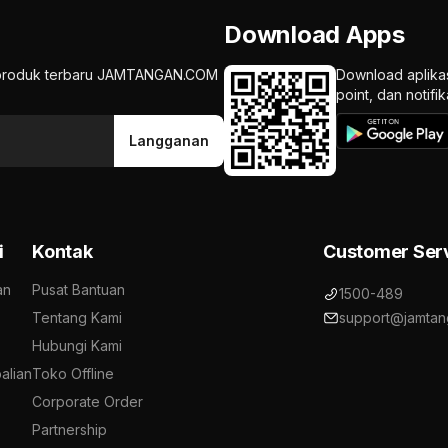
Download Apps
an produk terbaru JAMTANGAN.COM
Download aplika
point, dan notif
Langganan
i
Kontak
Customer Ser
an
Pusat Bantuan
1500-489
Tentang Kami
support@jamtan
Hubungi Kami
alian
Toko Offline
Corporate Order
Partnership