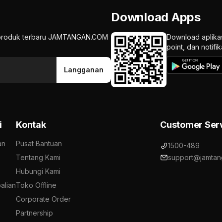
Download Apps
an produk terbaru JAMTANGAN.COM
Download aplika
point, dan notif
Langganan
i
Kontak
Customer Ser
an
Pusat Bantuan
1500-489
Tentang Kami
support@jamtan
Hubungi Kami
alian
Toko Offline
Corporate Order
Partnership