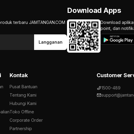
Download Apps
an produk terbaru JAMTANGAN.COM
Download aplika
point, dan notif
Langganan
i
Kontak
Customer Ser
an
Pusat Bantuan
1500-489
Tentang Kami
support@jamtan
Hubungi Kami
alian
Toko Offline
Corporate Order
Partnership