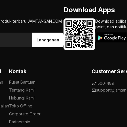
Download Apps
an produk terbaru JAMTANGAN.COM
Download aplika
point, dan notif
Langganan
i
Kontak
Customer Ser
an
Pusat Bantuan
1500-489
Tentang Kami
support@jamtan
Hubungi Kami
alian
Toko Offline
Corporate Order
Partnership