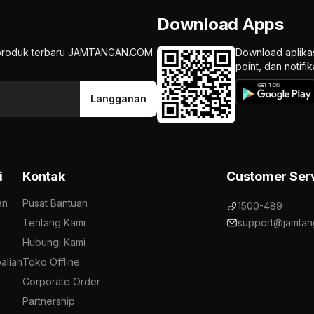
Download Apps
an produk terbaru JAMTANGAN.COM
Download aplika
point, dan notif
Langganan
i
Kontak
Customer Ser
an
Pusat Bantuan
1500-489
Tentang Kami
support@jamtan
Hubungi Kami
alian
Toko Offline
Corporate Order
Partnership