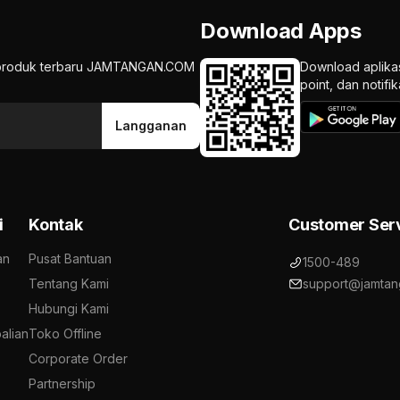
Download Apps
an produk terbaru JAMTANGAN.COM
Download aplika
point, dan notif
Langganan
i
Kontak
Customer Ser
an
Pusat Bantuan
1500-489
Tentang Kami
support@jamtan
Hubungi Kami
alian
Toko Offline
Corporate Order
Partnership