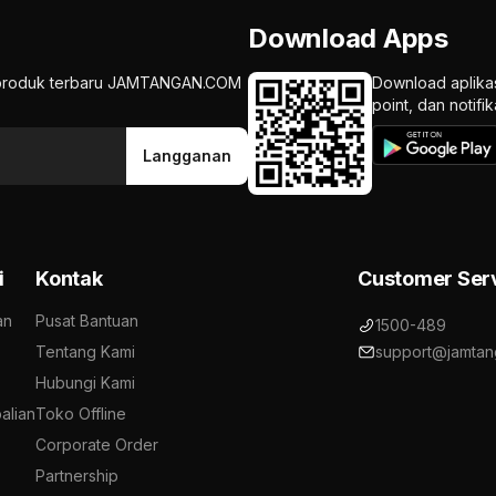
Download Apps
an produk terbaru JAMTANGAN.COM
Download aplika
point, dan notif
Langganan
i
Kontak
Customer Ser
an
Pusat Bantuan
1500-489
Tentang Kami
support@jamtan
Hubungi Kami
alian
Toko Offline
Corporate Order
Partnership