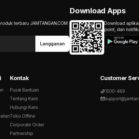
Download Apps
an produk terbaru JAMTANGAN.COM
Download aplika
point, dan notif
Langganan
i
Kontak
Customer Ser
an
Pusat Bantuan
1500-489
Tentang Kami
support@jamtan
Hubungi Kami
alian
Toko Offline
Corporate Order
Partnership