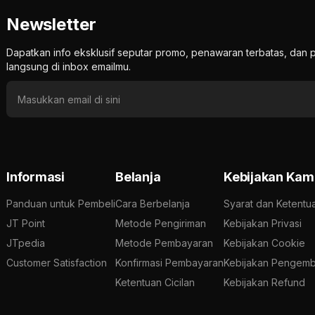
Newsletter
Dapatkan info eksklusif seputar promo, penawaran terbatas, d
langsung di inbox emailmu.
Informasi
Belanja
Kebijakan Kam
Panduan untuk Pembeli
Cara Berbelanja
Syarat dan Ketentu
JT Point
Metode Pengiriman
Kebijakan Privasi
JTpedia
Metode Pembayaran
Kebijakan Cookie
Customer Satisfaction
Konfirmasi Pembayaran
Kebijakan Pengemb
Ketentuan Cicilan
Kebijakan Refund