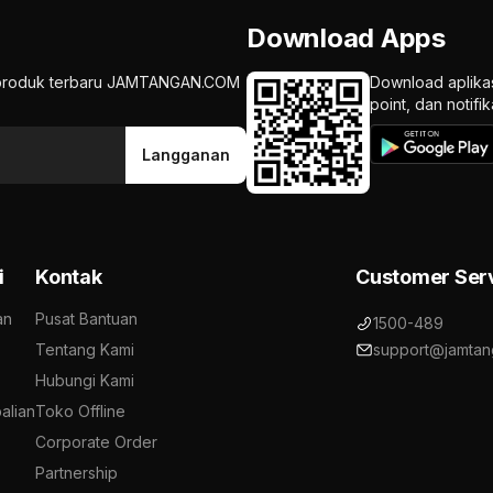
Download Apps
an produk terbaru JAMTANGAN.COM
Download aplika
point, dan notif
Langganan
i
Kontak
Customer Ser
an
Pusat Bantuan
1500-489
Tentang Kami
support@jamtan
Hubungi Kami
alian
Toko Offline
Corporate Order
Partnership