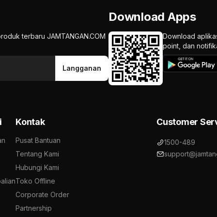
Download Apps
an produk terbaru JAMTANGAN.COM
Download aplika
point, dan notif
Langganan
i
Kontak
Customer Ser
an
Pusat Bantuan
1500-489
Tentang Kami
support@jamtan
Hubungi Kami
alian
Toko Offline
Corporate Order
Partnership