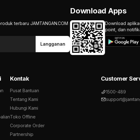
Download Apps
an produk terbaru JAMTANGAN.COM
Download aplika
point, dan notif
Langganan
i
Kontak
Customer Ser
an
Pusat Bantuan
1500-489
Tentang Kami
support@jamtan
Hubungi Kami
alian
Toko Offline
Corporate Order
Partnership