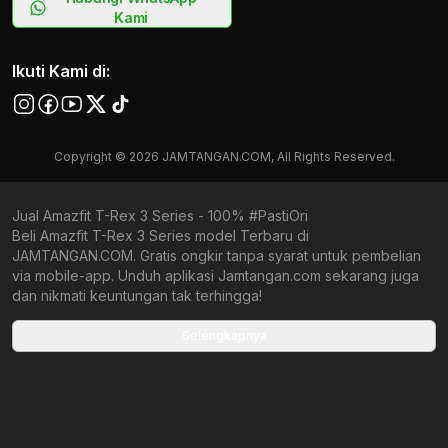
Kami
Ikuti Kami di:
Copyright © 2026 JAMTANGAN.COM, All Rights Reserved.
Jual Amazfit T-Rex 3 Series - 100% #PastiOri
Beli Amazfit T-Rex 3 Series model Terbaru di
JAMTANGAN.COM. Gratis ongkir tanpa syarat untuk pembelian
via mobile-app. Unduh aplikasi Jamtangan.com sekarang juga
dan nikmati keuntungan tak terhingga!
Collections terbaru yang ada di Jamtangan.com
Selengkapnya
Amazfit Active
Amazfit Active 3
Amazfit Bip Max
Amazfit Active 3 Premium
Amazfit BIP 6