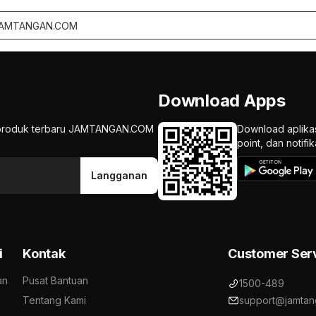
Download Apps
an produk terbaru JAMTANGAN.COM
Download aplika
point, dan notif
Langganan
i
Kontak
Customer Ser
an
Pusat Bantuan
1500-489
Tentang Kami
support@jamtan