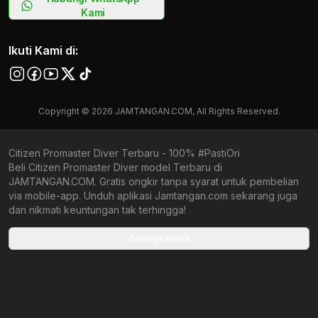
Kami
Ikuti Kami di:
Copyright © 2026 JAMTANGAN.COM, All Rights Reserved.
Citizen Promaster Diver Terbaru - 100% #PastiOri
Beli Citizen Promaster Diver model Terbaru di
JAMTANGAN.COM. Gratis ongkir tanpa syarat untuk pembelian
via mobile-app. Unduh aplikasi Jamtangan.com sekarang juga
dan nikmati keuntungan tak terhingga!
Collections terbaru yang ada di Jamtangan.com
Selengkapnya
Citizen Chronograph
Citizen ATTESA
Citizen Titanium Eco Drive
Citizen Retrozilla
Citizen JDM