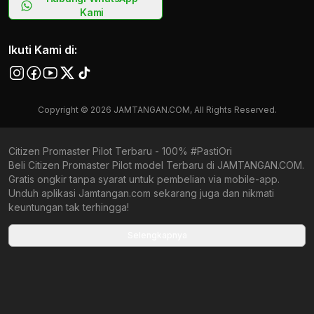
Kami
Ikuti Kami di:
Copyright © 2026 JAMTANGAN.COM, All Rights Reserved.
Citizen Promaster Pilot Terbaru - 100% #PastiOri
Beli Citizen Promaster Pilot model Terbaru di JAMTANGAN.COM.
Gratis ongkir tanpa syarat untuk pembelian via mobile-app.
Unduh aplikasi Jamtangan.com sekarang juga dan nikmati
keuntungan tak terhingga!
Collections terbaru yang ada di Jamtangan.com
Selengkapnya
Citizen Chronograph
Citizen ATTESA
Citizen Titanium Eco Drive
Citizen Retrozilla
Citizen JDM