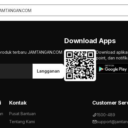
Download Apps
an produk terbaru JAMTANGAN.COM
Download aplika
point, dan notif
Langganan
i
Kontak
Customer Ser
an
Pusat Bantuan
1500-489
Tentang Kami
support@jamtan