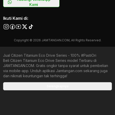
Kami
Ikuti Kami di:
Copyright © 2026 JAMTANGAN.COM, All Rights Reserved.
Jual Citizen Titanium Eco Drive Series - 100% #PastiOri
Beli Citizen Titanium Eco Drive Series model Terbaru di
JAMTANGAN.COM. Gratis ongkir tanpa syarat untuk pembelian
via mobile-app. Unduh aplikasi Jamtangan.com sekarang juga
dan nikmati keuntungan tak terhingga!
Collections terbaru yang ada di Jamtangan.com
Selengkapnya
Citizen Titanium
Citizen Fujitsubo
Citizen Future Force
Citizen New Arrivals
Citizen Ecozilla