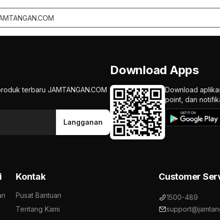
Download Apps
an produk terbaru JAMTANGAN.COM
Download aplika
point, dan notif
Langganan
i
Kontak
Customer Ser
an
Pusat Bantuan
1500-489
Tentang Kami
support@jamtan