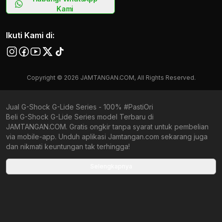
Kami
Ikuti Kami di:
Copyright © 2026 JAMTANGAN.COM, All Rights Reserved.
Jual G-Shock G-Lide Series - 100% #PastiOri
Beli G-Shock G-Lide Series model Terbaru di
JAMTANGAN.COM. Gratis ongkir tanpa syarat untuk pembelian
via mobile-app. Unduh aplikasi Jamtangan.com sekarang juga
dan nikmati keuntungan tak terhingga!
Collections terbaru yang ada di Jamtangan.com
Selengkapnya
G-Shock Origami Series
All Metal Accented
Joshua Vides x G-Shock
G-Shock X Toyota
G-Shock X Rui Hachimura