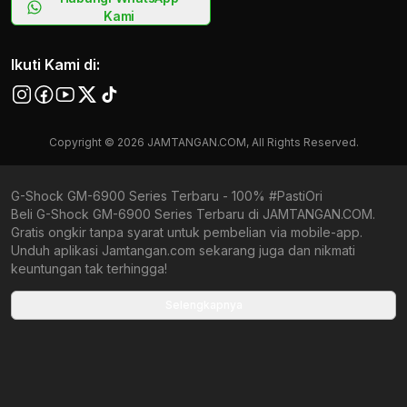
Kami
Ikuti Kami di:
Copyright © 2026 JAMTANGAN.COM, All Rights Reserved.
G-Shock GM-6900 Series Terbaru - 100% #PastiOri
Beli G-Shock GM-6900 Series Terbaru di JAMTANGAN.COM.
Gratis ongkir tanpa syarat untuk pembelian via mobile-app.
Unduh aplikasi Jamtangan.com sekarang juga dan nikmati
keuntungan tak terhingga!
Collections terbaru yang ada di Jamtangan.com
Selengkapnya
G-Shock Origami Series
All Metal Accented
Joshua Vides x G-Shock
G-Shock X Toyota
G-Shock X Rui Hachimura