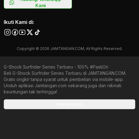
Kami
Ikuti Kami di:
Copyright © 2026 JAMTANGAN.COM, All Rights Reserved.
G-Shock Surfrider Series Terbaru - 100% #PastiOri
Beli G-Shock Surfrider Series Terbaru di JAMTANGAN.COM.
Gratis ongkir tanpa syarat untuk pembelian via mobile-app.
Unduh aplikasi Jamtangan.com sekarang juga dan nikmati
keuntungan tak terhingga!
Collections terbaru yang ada di Jamtangan.com
Selengkapnya
G-Shock Origami Series
All Metal Accented
Joshua Vides x G-Shock
G-Shock X Toyota
G-Shock X Rui Hachimura