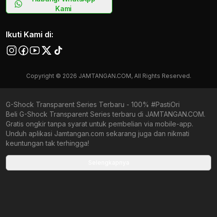
Kami
Ikuti Kami di:
Copyright © 2026 JAMTANGAN.COM, All Rights Reserved.
G-Shock Transparent Series Terbaru - 100% #PastiOri
Beli G-Shock Transparent Series terbaru di JAMTANGAN.COM.
Gratis ongkir tanpa syarat untuk pembelian via mobile-app.
Unduh aplikasi Jamtangan.com sekarang juga dan nikmati
keuntungan tak terhingga!
Collections terbaru yang ada di Jamtangan.com
Selengkapnya
G-Shock Origami Series
All Metal Accented
Joshua Vides x G-Shock
G-Shock X Toyota
G-Shock X Rui Hachimura