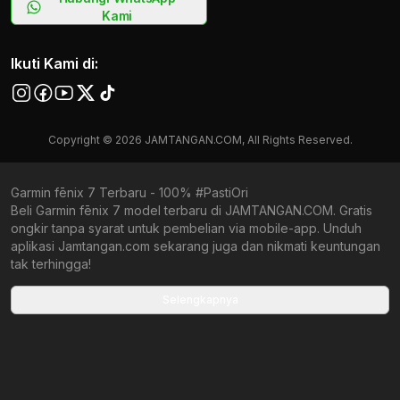
Kami
Ikuti Kami di:
Copyright © 2026 JAMTANGAN.COM, All Rights Reserved.
Garmin fēnix 7 Terbaru - 100% #PastiOri
Beli Garmin fēnix 7 model terbaru di JAMTANGAN.COM. Gratis
ongkir tanpa syarat untuk pembelian via mobile-app. Unduh
aplikasi Jamtangan.com sekarang juga dan nikmati keuntungan
tak terhingga!
Collections terbaru yang ada di Jamtangan.com
Selengkapnya
Garmin Lily 2
Garmin Venu Sq 2
Garmin Forerunner 570
Garmin Forerunner 165
Garmin Instinct 2