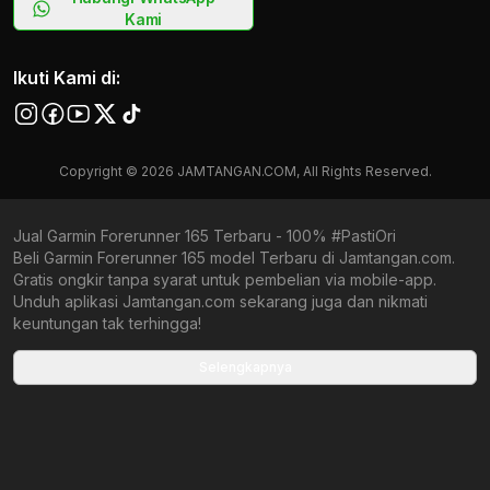
Kami
Ikuti Kami di:
Copyright © 2026 JAMTANGAN.COM, All Rights Reserved.
Jual Garmin Forerunner 165 Terbaru - 100% #PastiOri
Beli Garmin Forerunner 165 model Terbaru di Jamtangan.com.
Gratis ongkir tanpa syarat untuk pembelian via mobile-app.
Unduh aplikasi Jamtangan.com sekarang juga dan nikmati
keuntungan tak terhingga!
Collections terbaru yang ada di Jamtangan.com
Selengkapnya
Garmin Venu 3
Garmin fēnix 8
Garmin Wanita Terbaru
Smartwatch Garmin
Garmin All Products