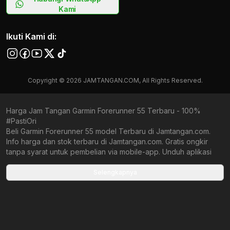
Kami
Ikuti Kami di:
Copyright © 2026 JAMTANGAN.COM, All Rights Reserved.
Harga Jam Tangan Garmin Forerunner 55 Terbaru - 100%
#PastiOri
Beli Garmin Forerunner 55 model Terbaru di Jamtangan.com.
Info harga dan stok terbaru di Jamtangan.com. Gratis ongkir
tanpa syarat untuk pembelian via mobile-app. Unduh aplikasi
Jamtangan.com sekarang juga dan nikmati keuntungan tak
terhingga!
Selengkapnya
Collections terbaru yang ada di Jamtangan.com
Garmin Lily 2
Garmin Venu Sq 2
Garmin Forerunner 570