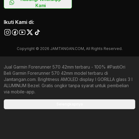
Kami
Ikuti Kami di:
Copyright © 2026 JAMTANGAN.COM, All Rights Reserved.
Jual Garmin Forerunner 570 42mm terbaru - 100% #PastiOri
Beli Garmin Forerunner 570 42mm model terbaru di
Jamtangan.com. Brightness AMOLED display l GORILLA glass 3 l
ALUMINUM Bezel. Gratis ongkir tanpa syarat untuk pembelian
via mobile-app.
Collections terbaru yang ada di Jamtangan.com
Selengkapnya
Garmin Lily 2
Garmin Venu Sq 2
Garmin Forerunner 570
Garmin Forerunner 165
Garmin Instinct 2