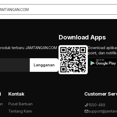
Download Apps
an produk terbaru JAMTANGAN.COM
Download aplika
point, dan notif
Langganan
i
Kontak
Customer Ser
an
Pusat Bantuan
1500-489
Tentang Kami
support@jamtan