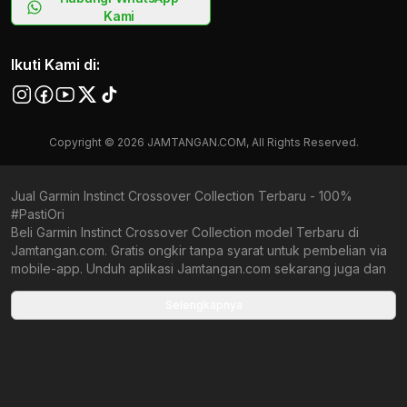
Kami
Ikuti Kami di:
Copyright © 2026 JAMTANGAN.COM, All Rights Reserved.
Jual Garmin Instinct Crossover Collection Terbaru - 100%
#PastiOri
Beli Garmin Instinct Crossover Collection model Terbaru di
Jamtangan.com. Gratis ongkir tanpa syarat untuk pembelian via
mobile-app. Unduh aplikasi Jamtangan.com sekarang juga dan
nikmati keuntungan tak terhingga!
Selengkapnya
Collections terbaru yang ada di Jamtangan.com
Garmin Lily 2
Garmin Venu Sq 2
Garmin Forerunner 570
Garmin Forerunner 165