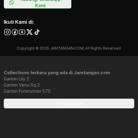
Kami
Ikuti Kami di:
Copyright © 2026 JAMTANGAN.COM, All Rights Reserved.
Collections terbaru yang ada di Jamtangan.com
Garmin Lily 2
Garmin Venu Sq 2
Garmin Forerunner 570
Garmin Forerunner 165
Garmin Instinct 2
Selengkapnya
Garmin vívoactive 5
Jam Tangan Lari GPS
Garmin Venu 3
Garmin Venu® 3S
Garmin Vivoactive 5