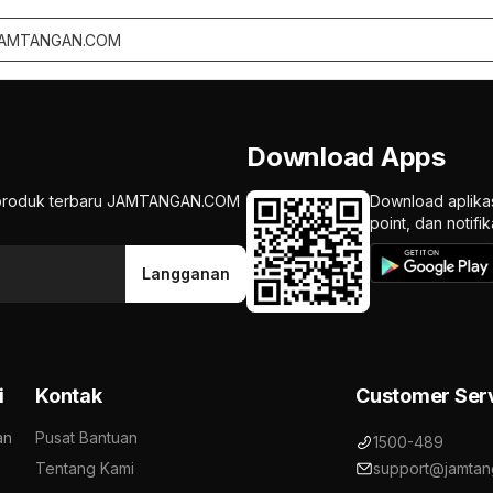
Download Apps
an produk terbaru JAMTANGAN.COM
Download aplika
point, dan notif
Langganan
i
Kontak
Customer Ser
an
Pusat Bantuan
1500-489
Tentang Kami
support@jamtan