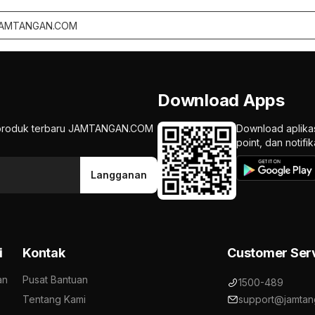
Download Apps
an produk terbaru JAMTANGAN.COM
Download aplika
point, dan notif
Langganan
i
Kontak
Customer Ser
an
Pusat Bantuan
1500-489
Tentang Kami
support@jamtan