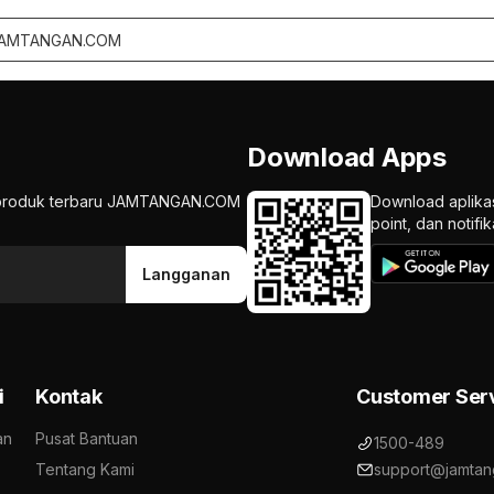
Download Apps
an produk terbaru JAMTANGAN.COM
Download aplika
point, dan notif
Langganan
i
Kontak
Customer Ser
an
Pusat Bantuan
1500-489
Tentang Kami
support@jamtan