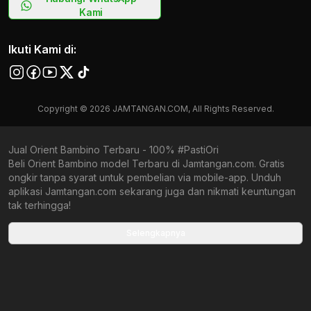
Kami
Ikuti Kami di:
Copyright © 2026 JAMTANGAN.COM, All Rights Reserved.
Jual Orient Bambino Terbaru - 100% #PastiOri
Beli Orient Bambino model Terbaru di Jamtangan.com. Gratis
ongkir tanpa syarat untuk pembelian via mobile-app. Unduh
aplikasi Jamtangan.com sekarang juga dan nikmati keuntungan
tak terhingga!
Collections terbaru yang ada di Jamtangan.com
Selengkapnya
Orient Stretto 75th Anniversary
Orient Peanuts 75th Anniversary
Orient Stretto Automatic
Orient Limited Edition
Orient Chronograph