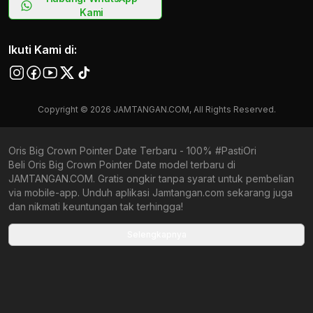
Kami
Ikuti Kami di:
Copyright © 2026 JAMTANGAN.COM, All Rights Reserved.
Oris Big Crown Pointer Date Terbaru - 100% #PastiOri
Beli Oris Big Crown Pointer Date model terbaru di
JAMTANGAN.COM. Gratis ongkir tanpa syarat untuk pembelian
via mobile-app. Unduh aplikasi Jamtangan.com sekarang juga
dan nikmati keuntungan tak terhingga!
Collections terbaru yang ada di Jamtangan.com
Selengkapnya
Oris Special Edition
Oris Recommended For You
Oris Diver
Oris Pria Terbaru
Oris Wanita Terbaru