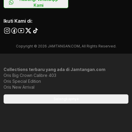
Kami
Ikuti Kami di:
Copyright © 2026 JAMTANGAN.COM, All Rights Reserved.
Collections terbaru yang ada di Jamtangan.com
Oris Big Crown Calibre 403
Oris Special Edition
Oris New Arrival
Oris Diver
Oris Wanita Terbaru
Selengkapnya
Oris Big Crown Pointer Date
Oris Recommended For You
Oris Divers Date
Data diperbaharui pada 10/08/2026