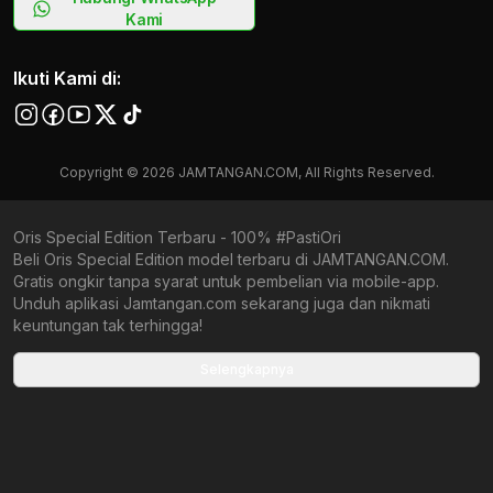
Kami
Ikuti Kami di:
Copyright © 2026 JAMTANGAN.COM, All Rights Reserved.
Oris Special Edition Terbaru - 100% #PastiOri
Beli Oris Special Edition model terbaru di JAMTANGAN.COM.
Gratis ongkir tanpa syarat untuk pembelian via mobile-app.
Unduh aplikasi Jamtangan.com sekarang juga dan nikmati
keuntungan tak terhingga!
Collections terbaru yang ada di Jamtangan.com
Selengkapnya
Oris Big Crown Pointer Date
Oris Recommended For You
Oris Diver
Oris Pria Terbaru
Oris Wanita Terbaru