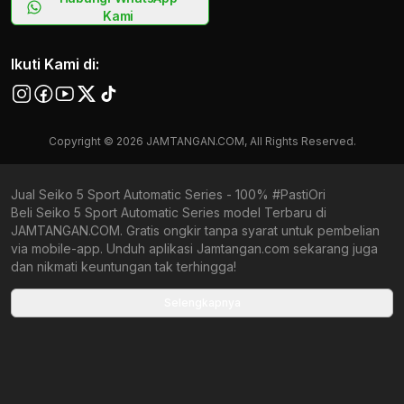
Kami
Ikuti Kami di:
Copyright © 2026 JAMTANGAN.COM, All Rights Reserved.
Jual Seiko 5 Sport Automatic Series - 100% #PastiOri
Beli Seiko 5 Sport Automatic Series model Terbaru di
JAMTANGAN.COM. Gratis ongkir tanpa syarat untuk pembelian
via mobile-app. Unduh aplikasi Jamtangan.com sekarang juga
dan nikmati keuntungan tak terhingga!
Collections terbaru yang ada di Jamtangan.com
Selengkapnya
Seiko PADI Special Edition Green
Seiko Prospex New Samurai
Seiko Prospex X DATSUN
Seiko Shog-urai
Seiko Talking Alarm Clock Character