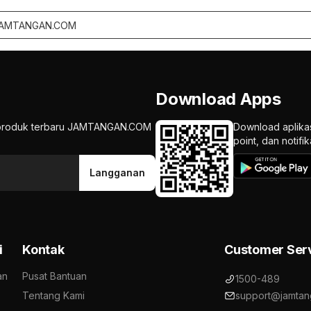
Download Apps
an produk terbaru JAMTANGAN.COM
Download aplika
point, dan notif
Langganan
i
Kontak
Customer Ser
an
Pusat Bantuan
1500-489
Tentang Kami
support@jamtan