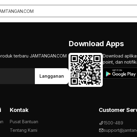
Download Apps
an produk terbaru JAMTANGAN.COM
Download aplika
point, dan notif
Langganan
i
Kontak
Customer Ser
an
Pusat Bantuan
1500-489
Tentang Kami
support@jamtan