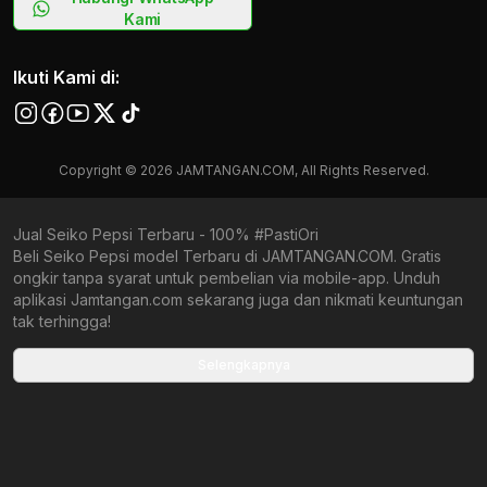
Kami
Ikuti Kami di:
Copyright © 2026 JAMTANGAN.COM, All Rights Reserved.
Jual Seiko Pepsi Terbaru - 100% #PastiOri
Beli Seiko Pepsi model Terbaru di JAMTANGAN.COM. Gratis
ongkir tanpa syarat untuk pembelian via mobile-app. Unduh
aplikasi Jamtangan.com sekarang juga dan nikmati keuntungan
tak terhingga!
Collections terbaru yang ada di Jamtangan.com
Selengkapnya
Seiko PADI Special Edition Green
Seiko Prospex New Samurai
Seiko Prospex X DATSUN
Seiko Shog-urai
Seiko Talking Alarm Clock Character