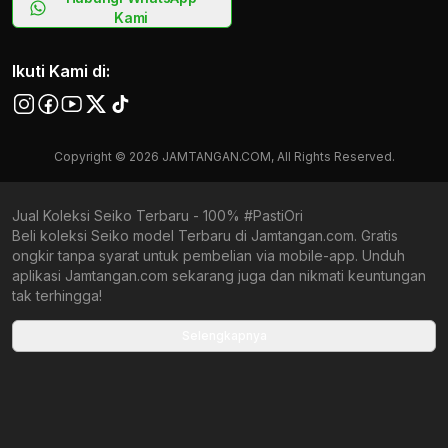
Kami
Ikuti Kami di:
Copyright © 2026 JAMTANGAN.COM, All Rights Reserved.
Jual Koleksi Seiko Terbaru - 100% #PastiOri
Beli koleksi Seiko model Terbaru di Jamtangan.com. Gratis
ongkir tanpa syarat untuk pembelian via mobile-app. Unduh
aplikasi Jamtangan.com sekarang juga dan nikmati keuntungan
tak terhingga!
Collections terbaru yang ada di Jamtangan.com
Selengkapnya
Seiko PADI Special Edition Green
Seiko Prospex New Samurai
Seiko Prospex X DATSUN
Seiko Shog-urai
Seiko Talking Alarm Clock Character